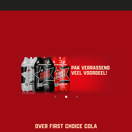
1
2
3
Over first choice cola