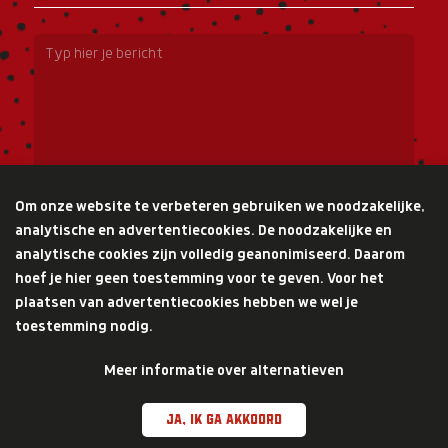
Typ hier je bericht
Cookie melding
Om onze website te verbeteren gebruiken we noodzakelijke,
analytische en advertentiecookies. De noodzakelijke en
analytische cookies zijn volledig geanonimiseerd. Daarom
hoef je hier geen toestemming voor te geven. Voor het
plaatsen van advertentiecookies hebben we wel je
toestemming nodig.
Meer informatie over alternatieven
Privacy
Disclaimer
Cookies
Ja, ik ga akkoord
Copyright First Choice Cola ©2021